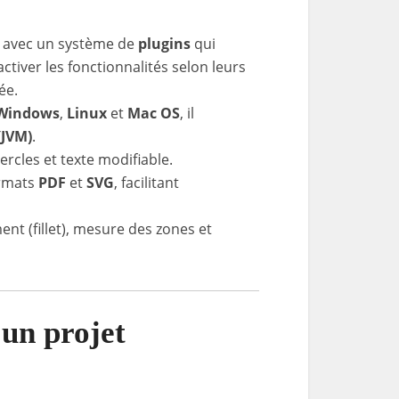
 avec un système de
plugins
qui
ctiver les fonctionnalités selon leurs
ée.
Windows
,
Linux
et
Mac OS
, il
(JVM)
.
cercles et texte modifiable.
ormats
PDF
et
SVG
, facilitant
nt (fillet), mesure des zones et
 un projet