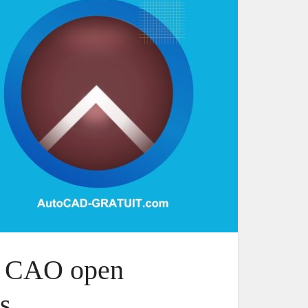
el CAO open
es