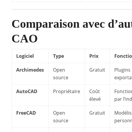
Comparaison avec d’autr
CAO
Logiciel
Type
Prix
Fonctio
Archimedes
Open
Gratuit
Plugins
source
exporta
AutoCAD
Propriétaire
Coût
Fonctio
élevé
par l’in
FreeCAD
Open
Gratuit
Modélis
source
personn