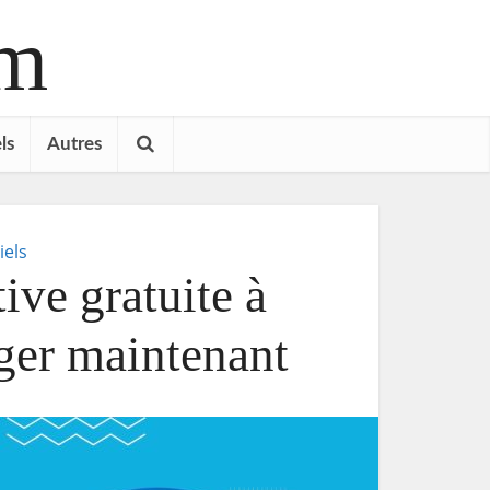
om
ls
Autres
iels
ive gratuite à
ger maintenant