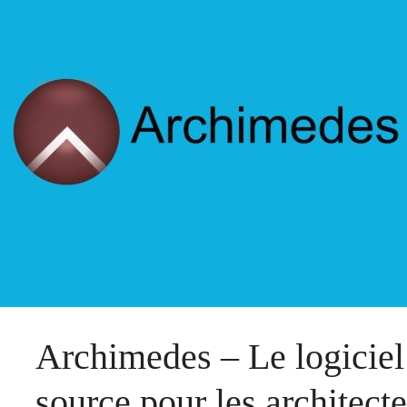
Archimedes – Le logici
source pour les architect